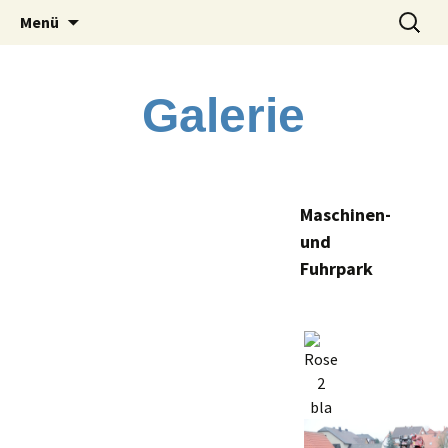
Tiefbauunternehmen GmbH
Springe
Suchen
Friedrich Meier
Menü
zum
nach:
Inhalt
Galerie
Maschinen-
und
Fuhrpark
bla